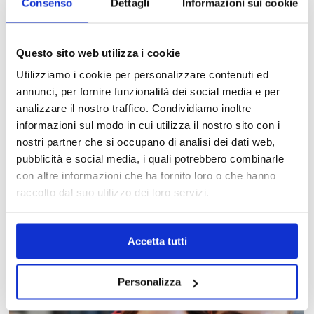
Consenso
Dettagli
Informazioni sui cookie
Questo sito web utilizza i cookie
Utilizziamo i cookie per personalizzare contenuti ed
annunci, per fornire funzionalità dei social media e per
analizzare il nostro traffico. Condividiamo inoltre
informazioni sul modo in cui utilizza il nostro sito con i
nostri partner che si occupano di analisi dei dati web,
pubblicità e social media, i quali potrebbero combinarle
con altre informazioni che ha fornito loro o che hanno
MAPPA DEL CENTRO
raccolto dal suo utilizzo dei loro servizi.
Trova in un attimo il punto vendita che ti interessa!
Accetta tutti
Personalizza