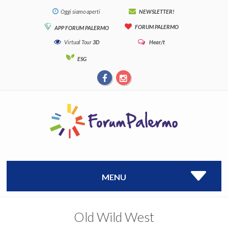
Oggi siamo aperti
NEWSLETTER!
FORUM PALERMO
APP FORUM PALERMO
Virtual Tour
3D
Hear/t
ESG
MENU
Old Wild West