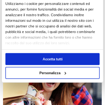
Utilizziamo i cookie per personalizzare contenuti ed
annunci, per fornire funzionalità dei social media e per
analizzare il nostro traffico. Condividiamo inoltre
MAPPA DEL CENTRO
informazioni sul modo in cui utilizza il nostro sito con i
nostri partner che si occupano di analisi dei dati web,
Trova in un attimo il punto vendita che ti interessa!
pubblicità e social media, i quali potrebbero combinarle
con altre informazioni che ha fornito loro o che hanno
raccolto dal suo utilizzo dei loro servizi.
Accetta tutti
Personalizza