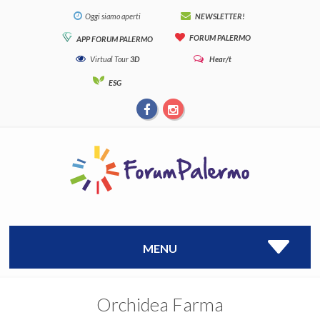
Oggi siamo aperti
NEWSLETTER!
FORUM PALERMO
APP FORUM PALERMO
Virtual Tour
3D
Hear/t
ESG
MENU
Orchidea Farma