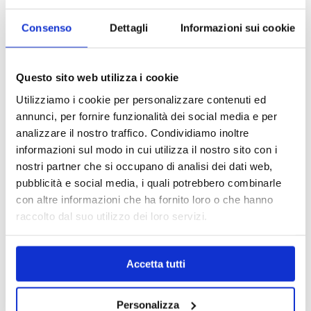
Consenso
Dettagli
Informazioni sui cookie
Questo sito web utilizza i cookie
Utilizziamo i cookie per personalizzare contenuti ed
annunci, per fornire funzionalità dei social media e per
analizzare il nostro traffico. Condividiamo inoltre
informazioni sul modo in cui utilizza il nostro sito con i
nostri partner che si occupano di analisi dei dati web,
pubblicità e social media, i quali potrebbero combinarle
con altre informazioni che ha fornito loro o che hanno
raccolto dal suo utilizzo dei loro servizi.
MAPPA DEL CENTRO
Trova in un attimo il punto vendita che ti interessa!
Accetta tutti
Personalizza