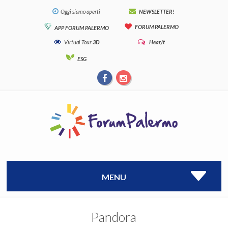
Oggi siamo aperti
NEWSLETTER!
FORUM PALERMO
APP FORUM PALERMO
Virtual Tour
3D
Hear/t
ESG
MENU
Pandora