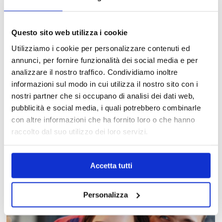
Questo sito web utilizza i cookie
Utilizziamo i cookie per personalizzare contenuti ed
annunci, per fornire funzionalità dei social media e per
analizzare il nostro traffico. Condividiamo inoltre
informazioni sul modo in cui utilizza il nostro sito con i
nostri partner che si occupano di analisi dei dati web,
pubblicità e social media, i quali potrebbero combinarle
MAPPA DEL CENTRO
con altre informazioni che ha fornito loro o che hanno
raccolto dal suo utilizzo dei loro servizi.
Trova in un attimo il punto vendita che ti interessa!
Accetta tutti
Personalizza