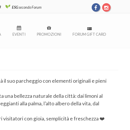
t
ESG
secondo Forum
À
EVENTI
PROMOZIONI
FORUM GIFT CARD
 il suo parcheggio con elementi originali e pieni
una bellezza naturale della città: dai limoni al
reggianti alla palma, l’alto albero della vita, dal
i visitatori con gioia, semplicità e freschezza ❤️