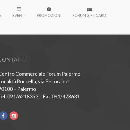
À
EVENTI
PROMOZIONI
FORUM GIFT CARD
CONTATTI
Centro Commerciale Forum Palermo
Località Roccella, via Pecoraino
90100 – Palermo
Tel. 091/6218353 – Fax 091/478631