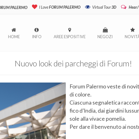
I Love
FORUM PALERMO
Virtual Tour
3D
Hear/
FORUM PALERMO
HOME
INFO
AREE ESPOSITIVE
NEGOZI
NOVIT
Nuovo look dei parcheggi di Forum!
Forum Palermo veste di novità
di colore.
Ciascuna segnaletica racconta 
fico d’India, dai giardini lussu
sole alla vivace pomelia.
Per dare il benvenuto ai nostr