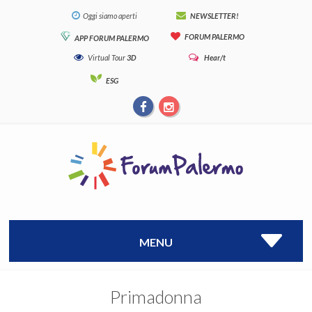
Oggi siamo aperti
NEWSLETTER!
FORUM PALERMO
APP FORUM PALERMO
Virtual Tour
3D
Hear/t
ESG
MENU
Primadonna