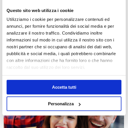
Questo sito web utilizza i cookie
Utilizziamo i cookie per personalizzare contenuti ed
annunci, per fornire funzionalità dei social media e per
analizzare il nostro traffico. Condividiamo inoltre
informazioni sul modo in cui utilizza il nostro sito con i
nostri partner che si occupano di analisi dei dati web,
MAPPA DEL CENTRO
pubblicità e social media, i quali potrebbero combinarle
con altre informazioni che ha fornito loro o che hanno
Trova in un attimo il punto vendita che ti interessa!
raccolto dal suo utilizzo dei loro servizi.
Accetta tutti
Personalizza