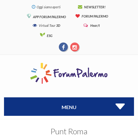
Oggi siamo aperti
NEWSLETTER!
FORUM PALERMO
APP FORUM PALERMO
Virtual Tour
3D
Hear/t
ESG
MENU
Punt Roma