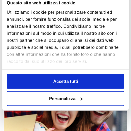
Questo sito web utilizza i cookie
Utilizziamo i cookie per personalizzare contenuti ed
annunci, per fornire funzionalità dei social media e per
analizzare il nostro traffico. Condividiamo inoltre
informazioni sul modo in cui utilizza il nostro sito con i
MAPPA DEL CENTRO
nostri partner che si occupano di analisi dei dati web,
pubblicità e social media, i quali potrebbero combinarle
Trova in un attimo il punto vendita che ti interessa!
con altre informazioni che ha fornito loro o che hanno
raccolto dal suo utilizzo dei loro servizi.
Accetta tutti
Personalizza