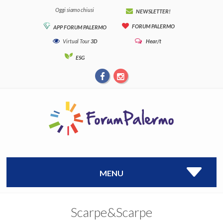
Oggi siamo chiusi
NEWSLETTER!
FORUM PALERMO
APP FORUM PALERMO
Virtual Tour
3D
Hear/t
ESG
MENU
Scarpe&Scarpe