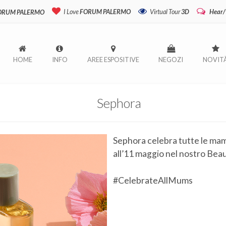
I Love
FORUM PALERMO
Virtual Tour
3D
Hear/
FORUM PALERMO
HOME
INFO
AREE ESPOSITIVE
NEGOZI
NOVIT
Sephora
Sephora celebra tutte le mam
all’11 maggio nel nostro Beau
#CelebrateAllMums