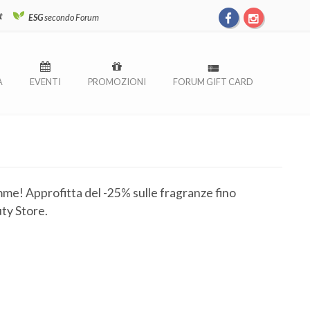
t
ESG
secondo Forum
À
EVENTI
PROMOZIONI
FORUM GIFT CARD
me! Approfitta del -25% sulle fragranze fino
ty Store.