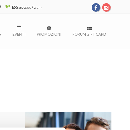
t
ESG
secondo Forum
À
EVENTI
PROMOZIONI
FORUM GIFT CARD
MO