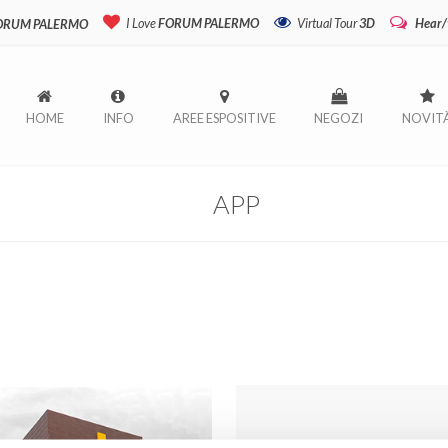
I Love
FORUM PALERMO
Virtual Tour
3D
Hear/
FORUM PALERMO
HOME
INFO
AREE ESPOSITIVE
NEGOZI
NOVIT
APP
FORUM PALER