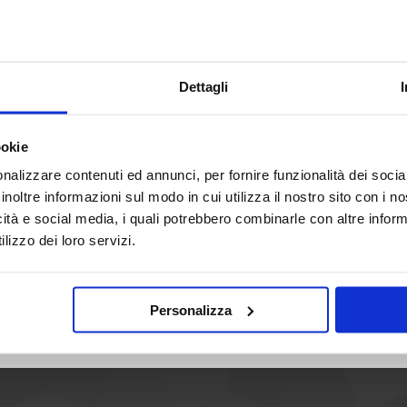
Scopri tutti i negozi di Forum
Dettagli
ookie
nalizzare contenuti ed annunci, per fornire funzionalità dei socia
inoltre informazioni sul modo in cui utilizza il nostro sito con i 
icità e social media, i quali potrebbero combinarle con altre inform
lizzo dei loro servizi.
HOME
INFO
AREE ESPOSITIVE
NEGOZI
NOVIT
Personalizza