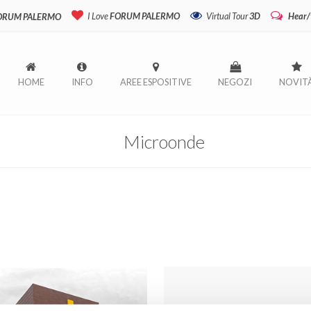
I Love
FORUM PALERMO
Virtual Tour
3D
Hear/
FORUM PALERMO
HOME
INFO
AREE ESPOSITIVE
NEGOZI
NOVIT
Microonde
FORUM PALER