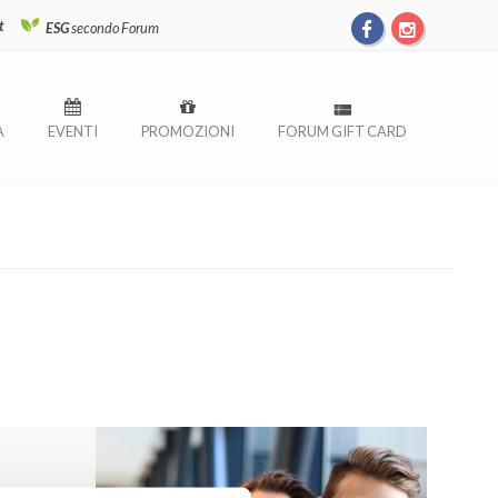
t
ESG
secondo Forum
À
EVENTI
PROMOZIONI
FORUM GIFT CARD
MO