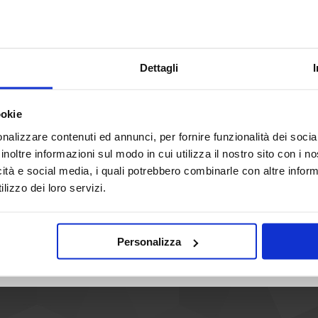
Scopri tutti i negozi di Forum
Dettagli
ookie
nalizzare contenuti ed annunci, per fornire funzionalità dei socia
inoltre informazioni sul modo in cui utilizza il nostro sito con i 
icità e social media, i quali potrebbero combinarle con altre inform
lizzo dei loro servizi.
HOME
INFO
AREE ESPOSITIVE
NEGOZI
NOVIT
Personalizza