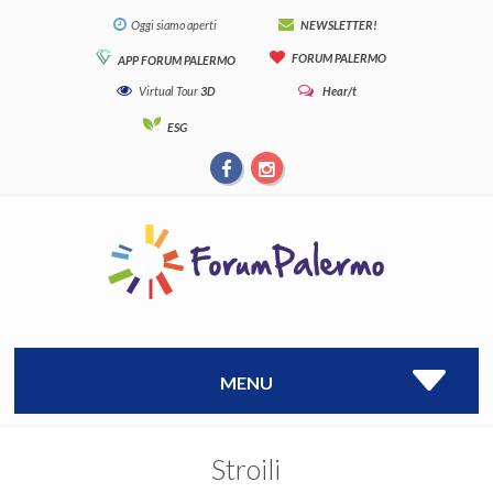
Oggi siamo aperti
NEWSLETTER!
FORUM PALERMO
APP FORUM PALERMO
Virtual Tour
3D
Hear/t
ESG
MENU
Stroili