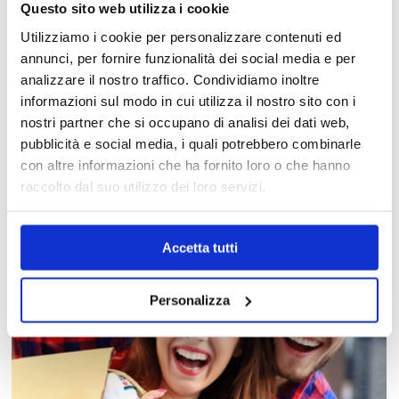
Questo sito web utilizza i cookie
Utilizziamo i cookie per personalizzare contenuti ed
annunci, per fornire funzionalità dei social media e per
analizzare il nostro traffico. Condividiamo inoltre
informazioni sul modo in cui utilizza il nostro sito con i
MAPPA DEL CENTRO
nostri partner che si occupano di analisi dei dati web,
pubblicità e social media, i quali potrebbero combinarle
Trova in un attimo il punto vendita che ti interessa!
con altre informazioni che ha fornito loro o che hanno
raccolto dal suo utilizzo dei loro servizi.
Accetta tutti
Personalizza