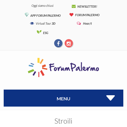
Oggi siamo chiusi
NEWSLETTER!
FORUM PALERMO
APP FORUM PALERMO
Virtual Tour
3D
Hear/t
ESG
MENU
Stroili