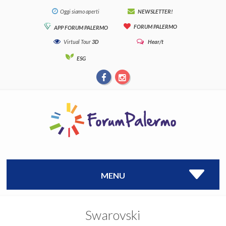
Oggi siamo aperti
NEWSLETTER!
FORUM PALERMO
APP FORUM PALERMO
Virtual Tour
3D
Hear/t
ESG
MENU
Swarovski