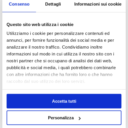
Consenso
Dettagli
Informazioni sui cookie
Questo sito web utilizza i cookie
Utilizziamo i cookie per personalizzare contenuti ed
annunci, per fornire funzionalità dei social media e per
analizzare il nostro traffico. Condividiamo inoltre
informazioni sul modo in cui utilizza il nostro sito con i
nostri partner che si occupano di analisi dei dati web,
pubblicità e social media, i quali potrebbero combinarle
con altre informazioni che ha fornito loro o che hanno
MAPPA DEL CENTRO
raccolto dal suo utilizzo dei loro servizi.
Trova in un attimo il punto vendita che ti interessa!
Accetta tutti
Personalizza