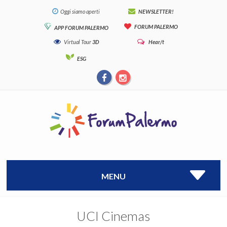
Oggi siamo aperti
NEWSLETTER!
FORUM PALERMO
APP FORUM PALERMO
Virtual Tour
3D
Hear/t
ESG
MENU
UCI Cinemas