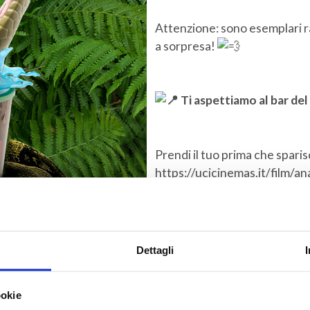
Attenzione: sono esemplari r
a sorpresa!
Ti aspettiamo al bar del
Prendi il tuo prima che sparisc
https://ucicinemas.it/film/a
Dettagli
ookie