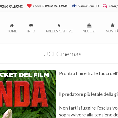
I Love
FORUM PALERMO
Virtual Tour
3D
Hear/
FORUM PALERMO
HOME
INFO
AREE ESPOSITIVE
NEGOZI
NOVIT
UCI Cinemas
Pronti a finire tra le fauci del
Il predatore più letale della 
Non farti sfuggire l’esclusi
sopravvivere alla tensione d