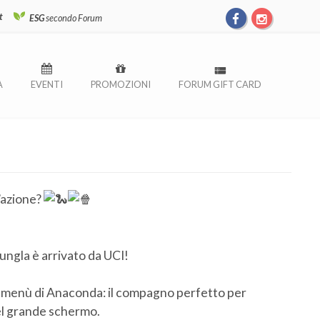
t
ESG
secondo Forum
À
EVENTI
PROMOZIONI
FORUM GIFT CARD
l’azione?
giungla è arrivato da UCI!
vo menù di Anaconda: il compagno perfetto per
el grande schermo.