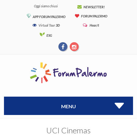
Oggi siamo chiusi
NEWSLETTER!
FORUM PALERMO
APP FORUM PALERMO
Virtual Tour
3D
Hear/t
ESG
MENU
UCI Cinemas