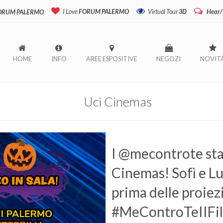
I Love
FORUM PALERMO
Virtual Tour
3D
Hear/
FORUM PALERMO
HOME
INFO
AREE ESPOSITIVE
NEGOZI
NOVIT
Uci Cinemas
I @mecontrote sta
Cinemas! Sofì e Luì
prima delle proiez
#MeControTeIIFilm