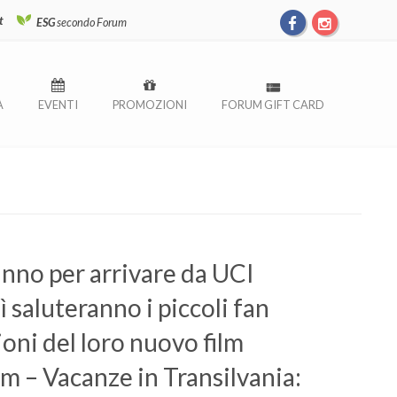
t
ESG
secondo Forum
À
EVENTI
PROMOZIONI
FORUM GIFT CARD
nno per arrivare da UCI
 saluteranno i piccoli fan
ioni del loro nuovo film
 – Vacanze in Transilvania: