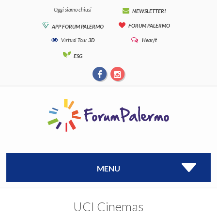
Oggi siamo chiusi
NEWSLETTER!
FORUM PALERMO
APP FORUM PALERMO
Virtual Tour
3D
Hear/t
ESG
MENU
UCI Cinemas