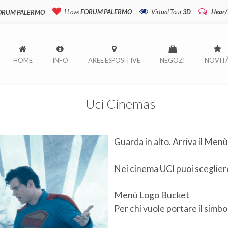
I Love
FORUM PALERMO
Virtual Tour
3D
Hear/
FORUM PALERMO
HOME
INFO
AREE ESPOSITIVE
NEGOZI
NOVIT
Uci Cinemas
Guarda in alto. Arriva il Men
Nei cinema UCI puoi sceglier
Menù Logo Bucket
Per chi vuole portare il simb