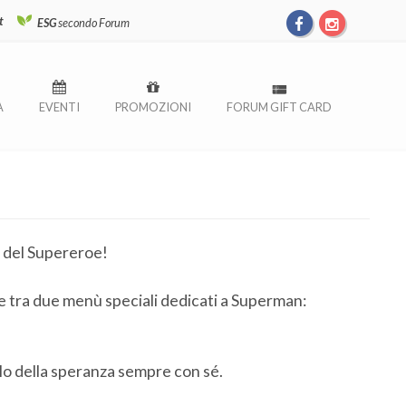
t
ESG
secondo Forum
À
EVENTI
PROMOZIONI
FORUM GIFT CARD
ù del Supereroe!
e tra due menù speciali dedicati a Superman:
olo della speranza sempre con sé.