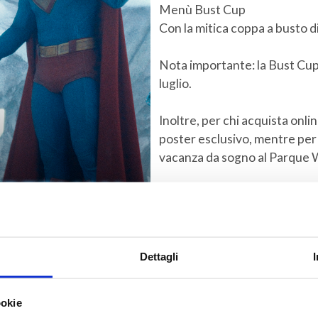
Menù Bust Cup
Con la mitica coppa a busto 
Nota importante: la Bust Cup 
luglio.
Inoltre, per chi acquista online
poster esclusivo, mentre per qu
vacanza da sogno al Parque 
Non perdere l’occasione di v
dallo schermo!
Tutte le info su
https://supe
Dettagli
ookie