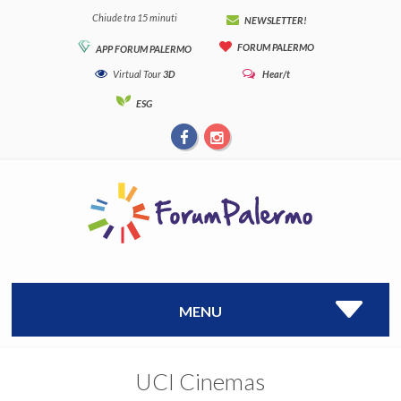
Chiude tra 15 minuti
NEWSLETTER!
FORUM PALERMO
APP FORUM PALERMO
Virtual Tour
3D
Hear/t
ESG
MENU
UCI Cinemas