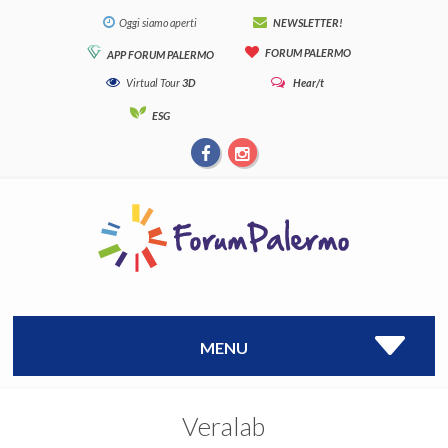
Oggi siamo aperti
NEWSLETTER!
FORUM PALERMO
APP FORUM PALERMO
Virtual Tour
3D
Hear/t
ESG
MENU
Veralab