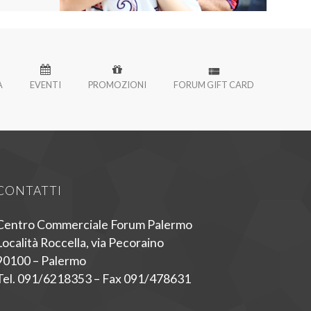
À
EVENTI
PROMOZIONI
FORUM GIFT CARD
CONTATTI
Centro Commerciale Forum Palermo
Località Roccella, via Pecoraino
90100 – Palermo
Tel. 091/6218353 – Fax 091/478631