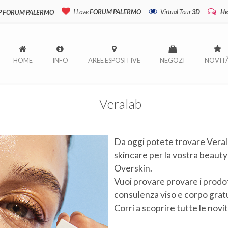
I Love
FORUM PALERMO
Virtual Tour
3D
He
P FORUM PALERMO
HOME
INFO
AREE ESPOSITIVE
NEGOZI
NOVIT
Veralab
Da oggi potete trovare Verala
skincare per la vostra beauty 
Overskin.
Vuoi provare provare i prodot
consulenza viso e corpo gratu
Corri a scoprire tutte le novi