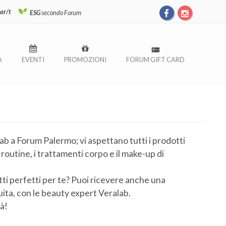
ar/t
ESG
secondo Forum
À
EVENTI
PROMOZIONI
FORUM GIFT CARD
b a Forum Palermo; vi aspettano tutti i prodotti
routine, i trattamenti corpo e il make-up di
ti perfetti per te? Puoi ricevere anche una
ita, con le beauty expert Veralab.
tà!