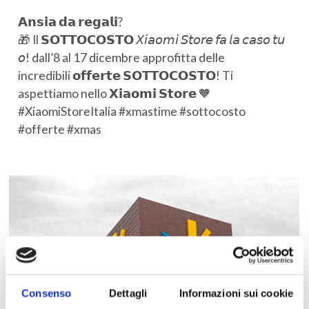
𝗔𝗻𝘀𝗶𝗮 𝗱𝗮 𝗿𝗲𝗴𝗮𝗹𝗶?
🎁 Il 𝗦𝗢𝗧𝗧𝗢𝗖𝗢𝗦𝗧𝗢 𝘟𝘪𝘢𝘰𝘮𝘪 𝘚𝘵𝘰𝘳𝘦 𝘧𝘢 𝘭𝘢 𝘤𝘢𝘴𝘰 𝘵𝘶
𝘰! dall’8 al 17 dicembre approfitta delle
incredibili 𝗼𝗳𝗳𝗲𝗿𝘁𝗲 𝗦𝗢𝗧𝗧𝗢𝗖𝗢𝗦𝗧𝗢! Ti
aspettiamo nello 𝗫𝗶𝗮𝗼𝗺𝗶 𝗦𝘁𝗼𝗿𝗲 🧡
#XiaomiStoreItalia #xmastime #sottocosto
#offerte #xmas
Consenso
Dettagli
Informazioni sui cookie