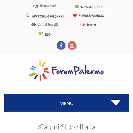
Oggi siamo chiusi
NEWSLETTER!
FORUM PALERMO
APP FORUM PALERMO
Virtual Tour
3D
Hear/t
ESG
MENU
Xiaomi Store Italia