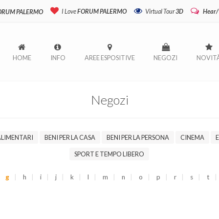
I Love
FORUM PALERMO
Virtual Tour
3D
Hear/
FORUM PALERMO
HOME
INFO
AREE ESPOSITIVE
NEGOZI
NOVIT
Negozi
ALIMENTARI
BENI PER LA CASA
BENI PER LA PERSONA
CINEMA
SPORT E TEMPO LIBERO
g
h
i
j
k
l
m
n
o
p
r
s
t