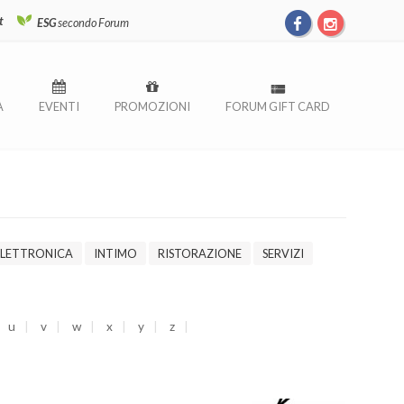
t
ESG
secondo Forum
À
EVENTI
PROMOZIONI
FORUM GIFT CARD
ELETTRONICA
INTIMO
RISTORAZIONE
SERVIZI
u
v
w
x
y
z