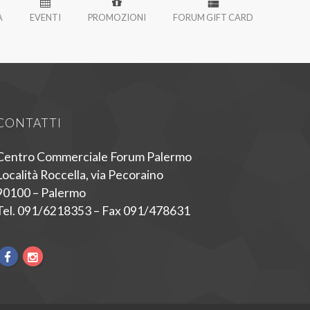
À
EVENTI
PROMOZIONI
FORUM GIFT CARD
CONTATTI
Centro Commerciale Forum Palermo
Località Roccella, via Pecoraino
90100 – Palermo
Tel. 091/6218353 – Fax 091/478631