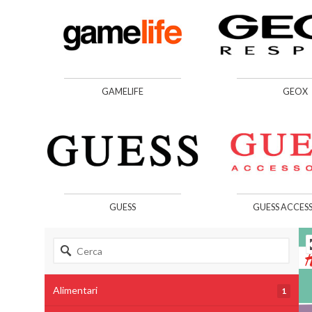
GAMELIFE
GEOX
GUESS
GUESS ACCES
Alimentari
1