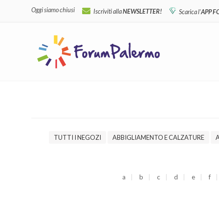
Oggi siamo chiusi
Iscriviti alla
NEWSLETTER!
Scarica l'
APP 
TUTTI I NEGOZI
ABBIGLIAMENTO E CALZATURE
a
b
c
d
e
f