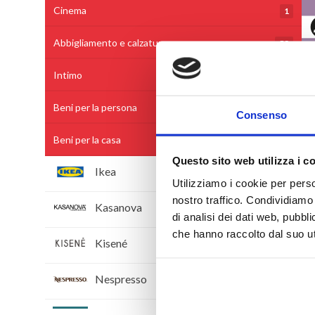
Cinema
1
Abbigliamento e calzature
53
Intimo
6
Beni per la persona
28
Consenso
Beni per la casa
5
Questo sito web utilizza i c
Ikea
Utilizziamo i cookie per perso
nostro traffico. Condividiamo 
Kasanova
di analisi dei dati web, pubbl
che hanno raccolto dal suo uti
Kisené
Nespresso
Thun