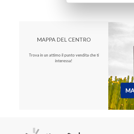
Elettronica
6
Sport - Tempo libero
11
MAPPA DEL CENTRO
Bar & Ristorazione
22
Trova in un attimo il punto vendita che ti
Servizi
3
interessa!